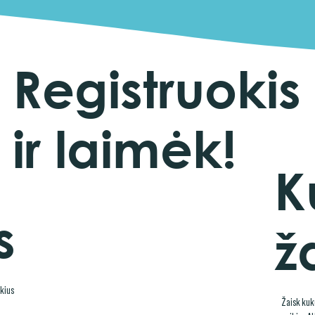
Registruokis
ir laimėk!
K
s
ž
ikius
Žaisk kuk