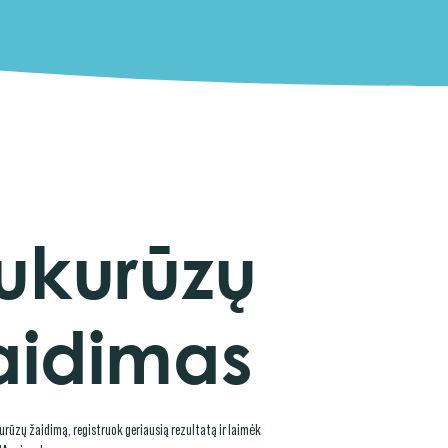
ukurūzų
aidimas
urūzų žaidimą, registruok geriausią rezultatą ir laimėk