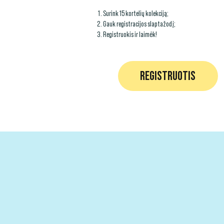
Surink 15 kortelių kolekciją;
Gauk registracijos slaptažodį;
Registruokis ir laimėk!
REGISTRUOTIS