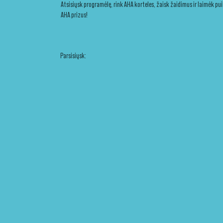
Atsisiųsk programėlę, rink AHA korteles, žaisk žaidimus ir laimėk pu
AHA prizus!
Parsisiųsk: