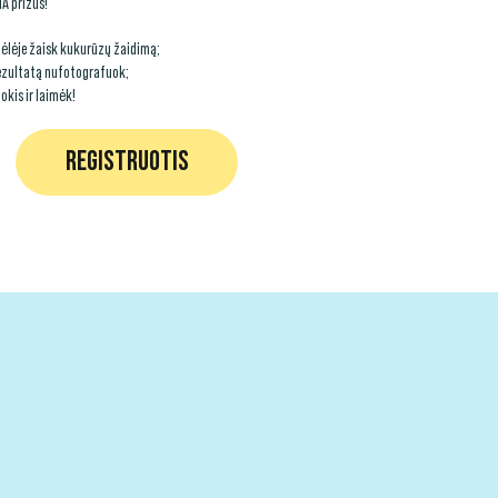
A prizus!
ėlėje žaisk kukurūzų žaidimą;
ezultatą nufotografuok;
okis ir laimėk!
REGISTRUOTIS