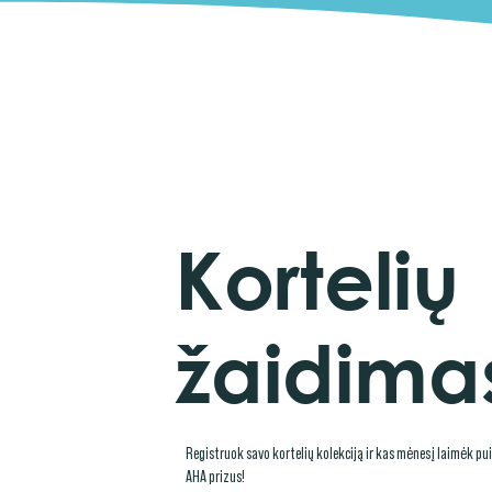
Kortelių
žaidima
Registruok savo kortelių kolekciją ir kas mėnesį laimėk pu
AHA prizus!