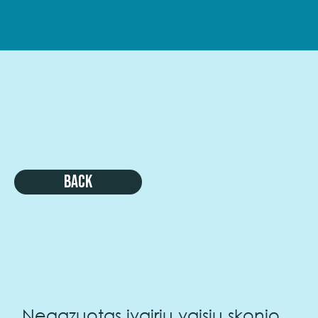
Back
Negazuotas įvairių vaisių skonio