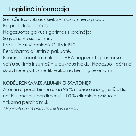
Logistinė informacija
Sumažintas cukraus kiekis - mažiau nei 5 proc.;
Be pridėtinių saldiklių;
Negazuotas gaivusis gėrimas skardinėje;
Su įvairių vaisių sultimis;
Praturtintas vitaminais C, B6 ir B12;
Perdirbama aliuminio pakuotė.
Išskirtinis produktas rinkoje – AHA negazuoti gėrimai su
vaisių sultimis ir sumažintu cukraus kiekiu. Negazuoti gėrimai
skardinėje patiks ne tik vaikams, bet ir jų tėveliams!
KODĖL RENKAMĖS ALIUMINIO SKARDINĘ?
Aliuminio perdirbimui reikia 95 % mažiau energijos išteklių
nei kitų metalų perdirbimui! 100 % aliuminio pakuotė
tinkama perdirbimui.
Depozito mokestis įtrauktas į kainą.