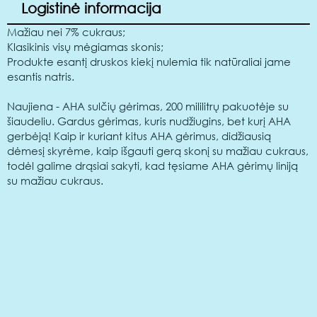
Logistinė informacija
Mažiau nei 7% cukraus;
Klasikinis visų mėgiamas skonis;
Produkte esantį druskos kiekį nulemia tik natūraliai jame
esantis natris.
Naujiena - AHA sulčių gėrimas, 200 mililitrų pakuotėje su
šiaudeliu. Gardus gėrimas, kuris nudžiugins, bet kurį AHA
gerbėją! Kaip ir kuriant kitus AHA gėrimus, didžiausią
dėmesį skyrėme, kaip išgauti gerą skonį su mažiau cukraus,
todėl galime drąsiai sakyti, kad tęsiame AHA gėrimų liniją
su mažiau cukraus.