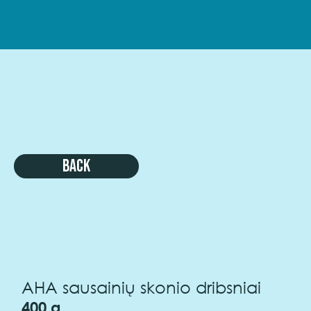
Back
AHA sausainių skonio dribsniai
400 g