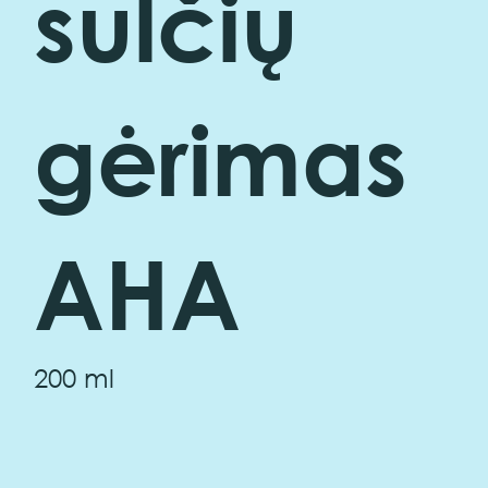
sulčių
gėrimas
AHA
200 ml