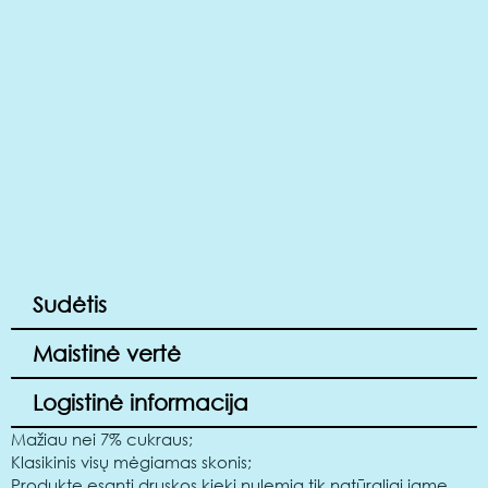
Sudėtis
Maistinė vertė
Logistinė informacija
Mažiau nei 7% cukraus;
Klasikinis visų mėgiamas skonis;
Produkte esantį druskos kiekį nulemia tik natūraliai jame