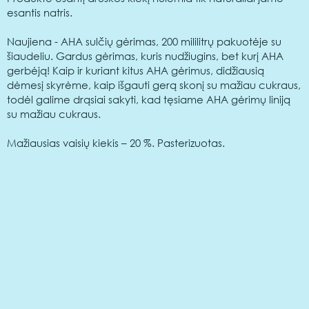
esantis natris.
Naujiena - AHA sulčių gėrimas, 200 mililitrų pakuotėje su
šiaudeliu. Gardus gėrimas, kuris nudžiugins, bet kurį AHA
gerbėją! Kaip ir kuriant kitus AHA gėrimus, didžiausią
dėmesį skyrėme, kaip išgauti gerą skonį su mažiau cukraus,
todėl galime drąsiai sakyti, kad tęsiame AHA gėrimų liniją
su mažiau cukraus.
Mažiausias vaisių kiekis – 20 %. Pasterizuotas.