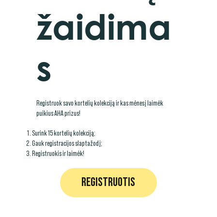
žaidima
s
Registruok savo kortelių kolekciją ir kas mėnesį laimėk
puikius AHA prizus!
Surink 15 kortelių kolekciją;
Gauk registracijos slaptažodį;
Registruokis ir laimėk!
REGISTRUOTIS