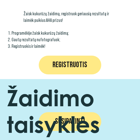
Žaisk kukurūzų žaidimą, registruok geriausią rezultatą ir
laimėk puikius AHA prizus!
Programėlėje žaisk kukurūzų žaidimą;
Gautą rezultatą nufotografuok;
Registruokis ir laimėk!
REGISTRUOTIS
Žaidimo
taisyklės
SUSIPAŽINTI