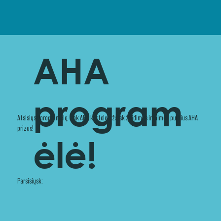
AHA
program
Atsisiųsk programėlę, rink AHA korteles, žaisk žaidimus ir laimėk puikius AHA
prizus!
ėlė!
Parsisiųsk: