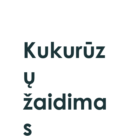
Kukurūz
ų
žaidima
s