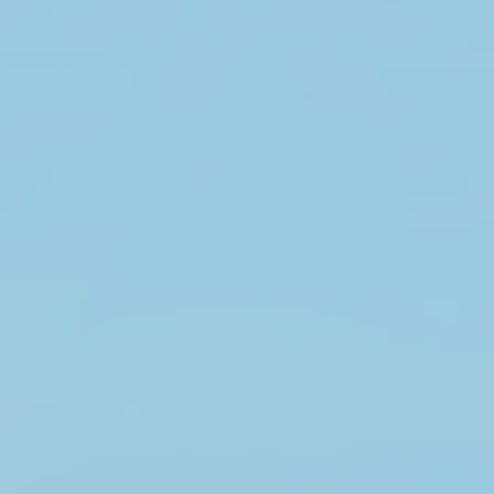
lojaliems klientams ir užkandžių megėjams. 

Vykstant šiems pokyčiams, mūsų pagrindinis 
dėmesys skiriamas kokybei, įvairovei, skoniui,  
ir edukacijai. Bus daug ryškių naujienų ne tik 
vaikams, bet ir suaugusiems!