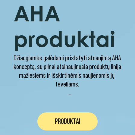
AHA
produktai
Džiaugiamės galėdami pristatyti atnaujintą AHA 
konceptą, su pilnai atsinaujinusia produktų linija 
mažiesiems ir išskirtinėmis naujienomis jų 
tėveliams.

Prekių ženklas sukurtas prieš 20 metų startavo 
su sausų pusryčių ir šokoladinių kiaušinių 
kategorijomis, tačiau šiais metais į rinką žengia 
PRODUKTAI
su nauja žinute ir atsinaujinusiais produktais 