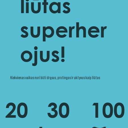
liūtas
superher
ojus!
Kiekvienas vaikas nori būti drąsus, protingas ir aktyvus kaip liūtas
20
30
100