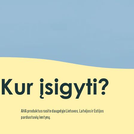
Kur įsigyti?
AHA produktus rasite daugelyje Lietuvos, Latvijos ir Estijos
parduotuvių lentynų.