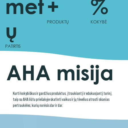
met
+
%
ų
PRODUKTŲ
KOKYBĖ
PATIRTIS
AHA misija
Kurti kokybiškus ir gardžius produktus, įtraukiantį ir edukuojantį turinį,
taip su AHA liūtu priešakyje skatinti vaikus ir jų tėvelius atrasti skanias
pertraukėles, kurių norėsis dar ir dar.