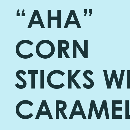
“AHA”
CORN
STICKS W
CARAMEL