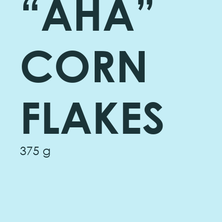
“AHA”
CORN
FLAKES
375 g