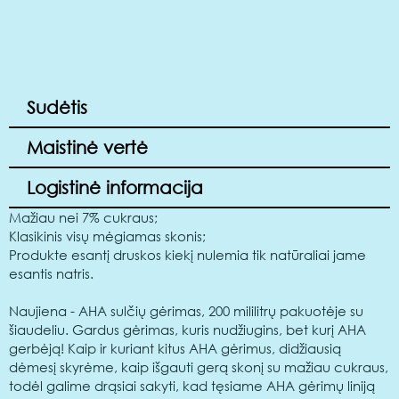
Sudėtis
Maistinė vertė
Logistinė informacija
Mažiau nei 7% cukraus;
Klasikinis visų mėgiamas skonis;
Produkte esantį druskos kiekį nulemia tik natūraliai jame
esantis natris.
Naujiena - AHA sulčių gėrimas, 200 mililitrų pakuotėje su
šiaudeliu. Gardus gėrimas, kuris nudžiugins, bet kurį AHA
gerbėją! Kaip ir kuriant kitus AHA gėrimus, didžiausią
dėmesį skyrėme, kaip išgauti gerą skonį su mažiau cukraus,
todėl galime drąsiai sakyti, kad tęsiame AHA gėrimų liniją