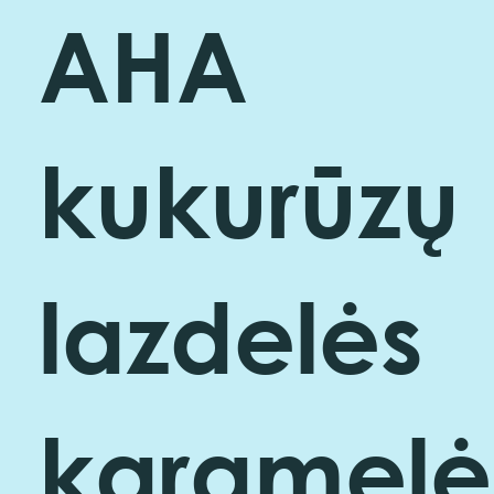
AHA
kukurūzų
lazdelės
karamelė