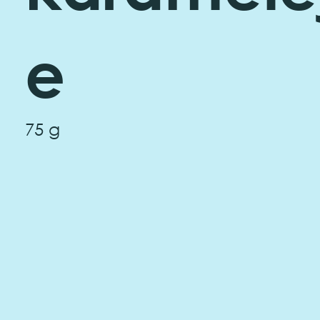
e
75 g