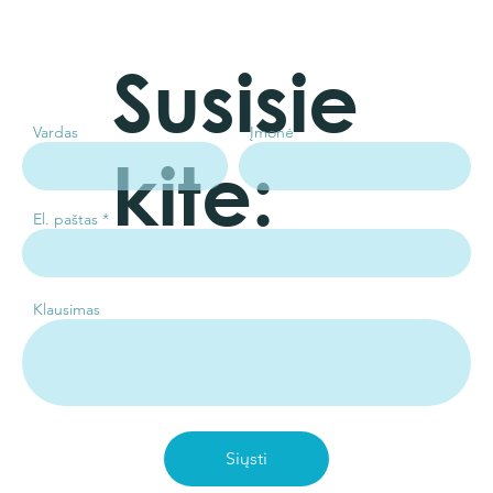
Susisie
Vardas
Įmonė
kite:
El. paštas
Klausimas
Siųsti